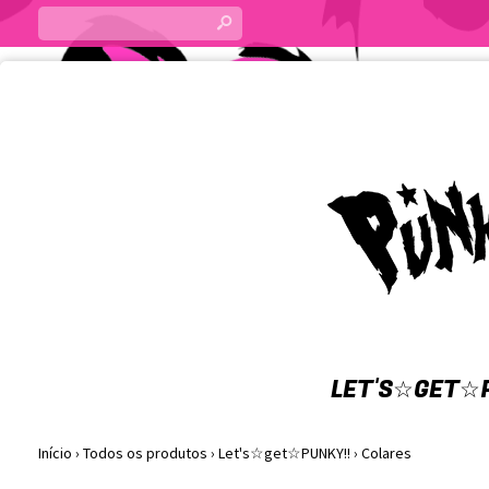
s
LET'S☆GET☆P
Início
›
Todos os produtos
›
Let's☆get☆PUNKY!!
›
Colares