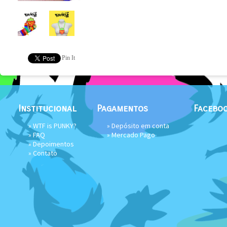
Pin It
Institucional
Pagamentos
Facebo
»
WTF is PUNKY?
» Depósito em conta
»
FAQ
»
Mercado Pago
»
Depoimentos
»
Contato