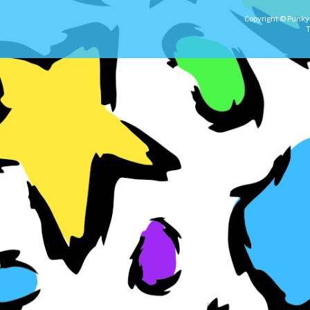
Copyright © Punky★
T