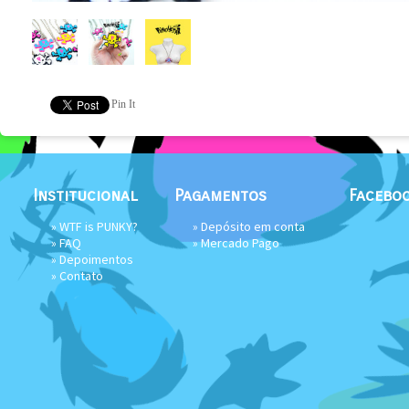
Pin It
Institucional
Pagamentos
Facebo
»
WTF is PUNKY?
» Depósito em conta
»
FAQ
»
Mercado Pago
»
Depoimentos
»
Contato