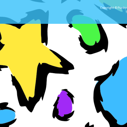
Copyright © Punky★
T