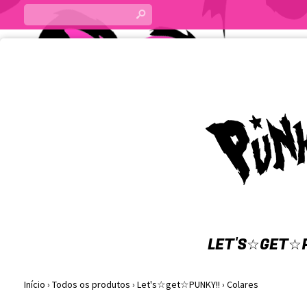
s
LET'S☆GET☆P
Início
›
Todos os produtos
›
Let's☆get☆PUNKY!!
›
Colares