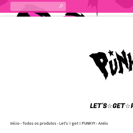
s
LET'S☆GET☆P
Início
›
Todos os produtos
›
Let's☆get☆PUNKY!!
›
Anéis