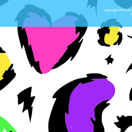
Copyright © Punky★
T