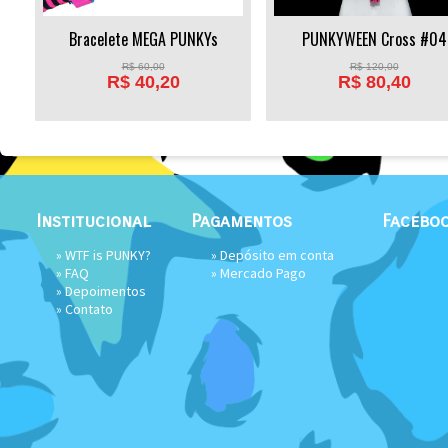
Bracelete MEGA PUNKYs
PUNKYWEEN Cross #04
R$
60,00
R$
120,00
R$
40,20
R$
80,40
Institucional
Pagamentos
Facebo
»
WTF is PUNKY?
» Depósito em conta
»
FAQ
»
Mercado Pago
»
Depoimentos
»
Contato