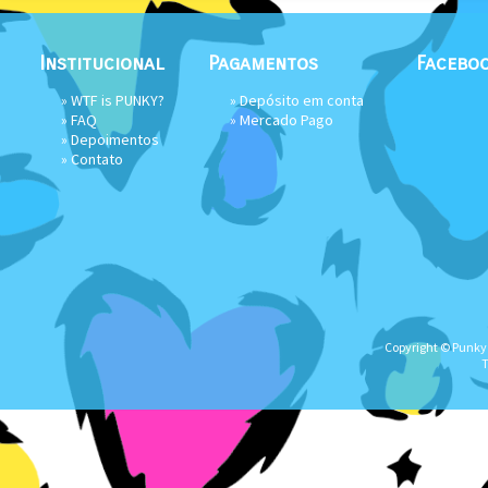
Institucional
Pagamentos
Facebo
»
WTF is PUNKY?
» Depósito em conta
»
FAQ
»
Mercado Pago
»
Depoimentos
»
Contato
Copyright © Punky★
T