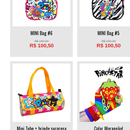
MINI Bag #6
MINI Bag #5
R$
150,00
R$
150,00
R$
100,50
R$
100,50
Mini Tube + brinde surpresa
Colar Morangão!