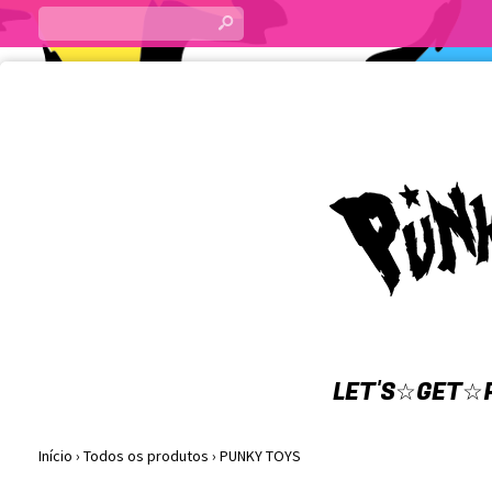
s
LET'S☆GET☆P
Início
›
Todos os produtos
›
PUNKY TOYS