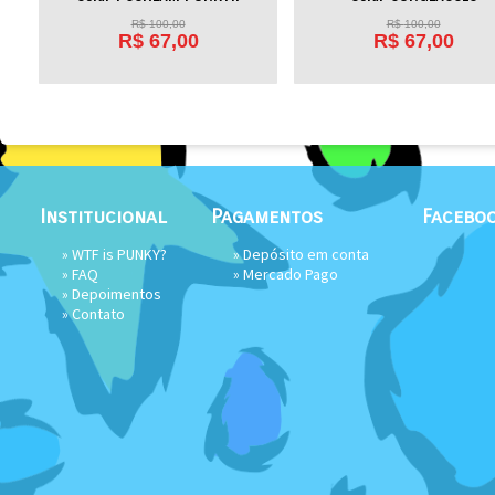
R$
100,00
R$
100,00
R$
67,00
R$
67,00
Institucional
Pagamentos
Facebo
»
WTF is PUNKY?
» Depósito em conta
»
FAQ
»
Mercado Pago
»
Depoimentos
»
Contato