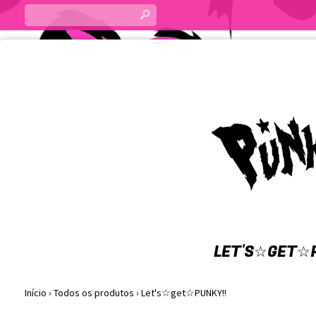
s
LET'S☆GET☆P
Início
›
Todos os produtos
›
Let's☆get☆PUNKY!!