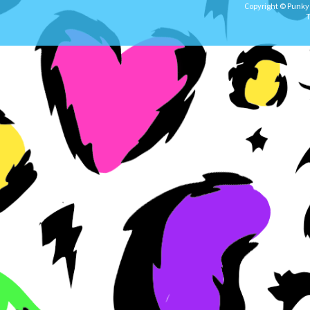
Copyright © Punky★
T