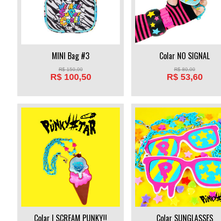
MINI Bag #3
Colar NO SIGNAL
R$
150,00
R$
80,00
R$
100,50
R$
53,60
Colar I SCREAM PUNKY!!
Colar SUNGLASSES