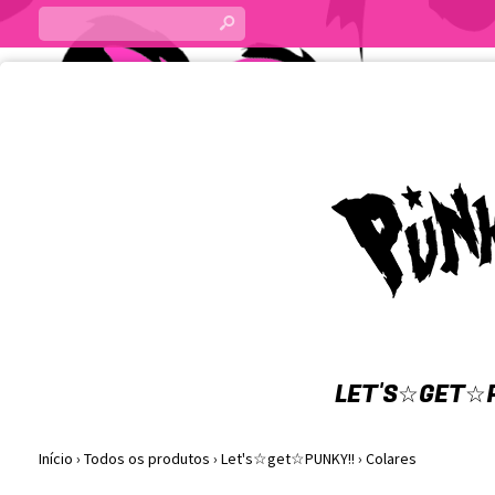
s
LET'S☆GET☆P
Início
›
Todos os produtos
›
Let's☆get☆PUNKY!!
›
Colares