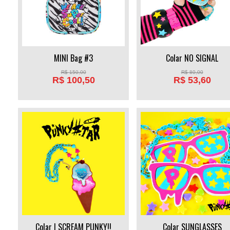
MINI Bag #3
Colar NO SIGNAL
R$
150,00
R$
80,00
R$
100,50
R$
53,60
Colar I SCREAM PUNKY!!
Colar SUNGLASSES