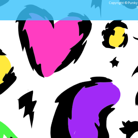
Copyright © Punky★
T