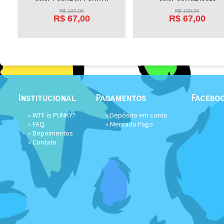
R$
100,00
R$
100,00
R$
67,00
R$
67,00
Institucional
Pagamentos
Facebo
»
WTF is PUNKY?
» Depósito em conta
»
FAQ
»
Mercado Pago
»
Depoimentos
»
Contato